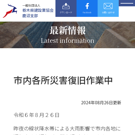
一般社団法人
栃木県建設業協会
ダウンロード
Facebook
お問い合わせ
鹿沼支部
最新情報
Latest information
市内各所災害復旧作業中
2024年08月26日更新
令和６年８月２６日
昨夜の線状降水帯による大雨影響で市内各地に