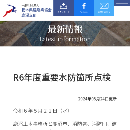
一般社団法人
栃木県建設業協会
ダウンロード
Facebook
お問い合わせ
鹿沼支部
最新情報
Latest information
R6年度重要水防箇所点検
2024年05月24日更新
令和６年５月２２日（水）
鹿沼土木事務所と鹿沼市、消防署、消防団、建