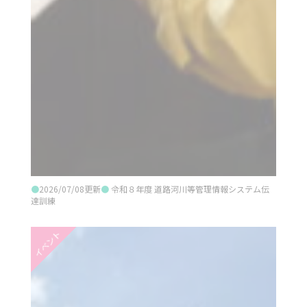
●
2026/07/08更新
●
令和８年度 道路河川等管理情報システム伝
達訓練
イベント