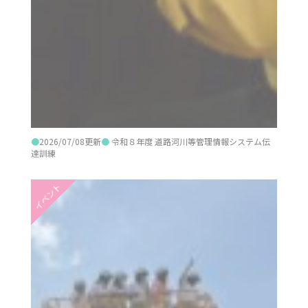
●
2026/07/08更新
●
令和８年度 道路河川等管理情報システム伝
達訓練
イベント