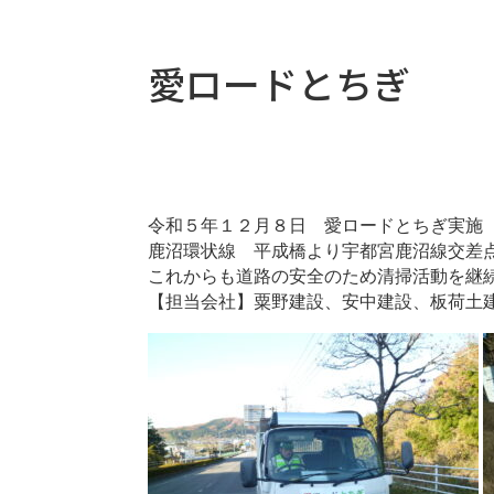
愛ロードとちぎ
令和５年１２月８日 愛ロードとちぎ実施
鹿沼環状線 平成橋より宇都宮鹿沼線交差
これからも道路の安全のため清掃活動を継
【担当会社】粟野建設、安中建設、板荷土