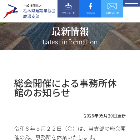
一般社団法人
栃木県建設業協会
ダウンロード
Facebook
お問い合わせ
鹿沼支部
最新情報
Latest information
総会開催による事務所休
館のお知らせ
2026年05月20日更新
令和８年５月２２日（金）は、当支部の総会開
催の為、事務所を休業いたします。