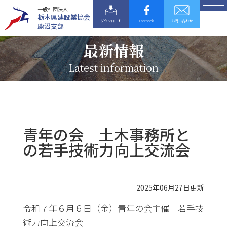
一般社団法人
栃木県建設業協会
ダウンロード
Facebook
お問い合わせ
鹿沼支部
最新情報
Latest information
青年の会 土木事務所と
の若手技術力向上交流会
2025年06月27日更新
令和７年６月６日（金）青年の会主催「若手技
術力向上交流会」